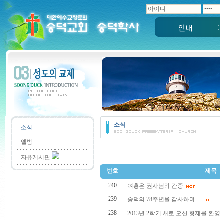
안내
소식
소식
앨범
자유게시판
번호
제목
240
여홍은 권사님의 간증
239
숭덕의 78주년을 감사하며..
238
2013년 2학기 새로 오신 형제를 환