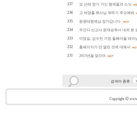
237
요 근래 장가 가신 형제들과 소식
236
고 박영출 목사님 38주기 추모예배
235
윤원태형제님 장가갑니다.
234
우간다 선교사 윤재승목사 내외 분
233
이영길, 김수진 가정 둘째아들 태어
232
홈페이지가 안 열린 것에 대해서
231
2013년을 맞으며
검색어 종류 :
Copyright ⓒ www.s