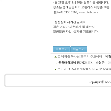
4월 21일 오후 1시 10분 결혼식을 올립니다.
장소는 숭례문근처의 오펠리스 웨딩홀 20층.
전화 02 2130-2300,
www.ofelis.com
청첩장에 새겨진 글대로,
검은 머리가 파뿌리가 될 때까지
알콩달콩 자알- 살기를 기도합니다.
목록보기
새글쓰기
고 박영출 목사님 38주기 추모예배
박
윤원태형제님 장가갑니다.
박형근
20
우간다 선교사 윤재승목사 내외 분 숭덕
Copyright ⓒ www.s