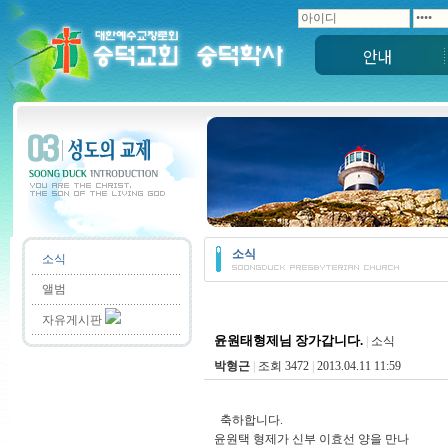
안내
소식
소식
앨범
자유게시판
윤원태형제님 장가갑니다.
|
소식
박형근
|
조회 3472
|
2013.04.11 11:59
축하합니다.
윤원택 형제가 신부 이효선 양을 만나