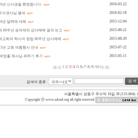
2016-03-22
016년 신사생을 환영합니다.
2016-02-18
두수권사님 별세
2015-12-04
016년 달력에 대해
2015-09-21
덕 80주년 숭덕제와 감사예배 결과 보고
2015-08-29
덕교회와 학사의 창립 80주년 감사예배
2015-07-22
015년 교회 여름행사 안내
2015-05-11
 박영출 목사님 40주기 후기
1
/
2
/
3
/
4
/
5
/
6
/
7
/
8
/
9
/
10
/
검 색
검색어 종류 :
서울특별시 성동구 무수막 18길 38 (133-804) 0
Copyright ⓒ www.sdcnd.org all right reserved