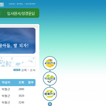
입사원서/성경문답
교제 > 소식
작성자
조회
첨부
박형근
2890
박형근
3929
박형근
3246