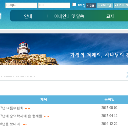
안내
예배안내 및 말씀
교제
제목
등록일
2017-08-02
017년 여름수련회
2017-04-12
017년에 숭덕학사에 온 형제들
2016-12-22
16년을 보내며..