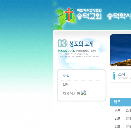
소식
소식
앨범
자유게시판
번호
260
2
259
2
258
20