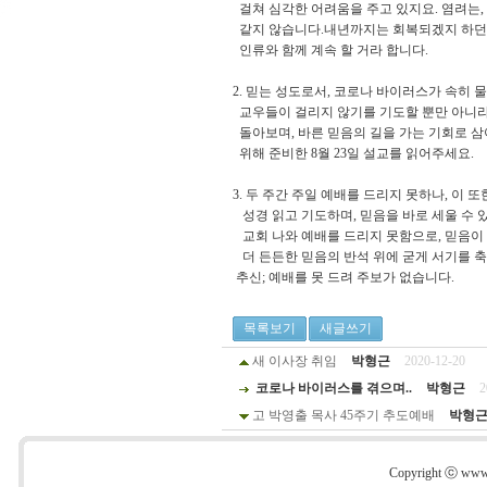
걸쳐 심각한 어려움을 주고 있지요. 염려는,
같지 않습니다.내년까지는 회복되겠지 하던 
인류와 함께 계속 할 거라 합니다.
2. 믿는 성도로서, 코로나 바이러스가 속히 물
교우들이 걸리지 않기를 기도할 뿐만 아니라
돌아보며, 바른 믿음의 길을 가는 기회로 삼
위해 준비한 8월 23일 설교를 읽어주세요.
3. 두 주간 주일 예배를 드리지 못하나, 이 또
성경 읽고 기도하며, 믿음을 바로 세울 수 
교회 나와 예배를 드리지 못함으로, 믿음이
더 든든한 믿음의 반석 위에 굳게 서기를 
추신; 예배를 못 드려 주보가 없습니다.
목록보기
새글쓰기
새 이사장 취임
박형근
2020-12-20
코로나 바이러스를 겪으며..
박형근
2
고 박영출 목사 45주기 추도예배
박형
Copyright ⓒ www.s