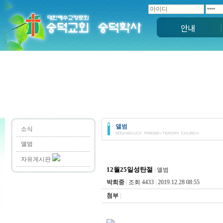
안내
앨범
소식
앨범
자유게시판
12월25일성탄절
|
앨범
박희중
|
조회 4433
|
2019.12.28 08:55
첨부
|