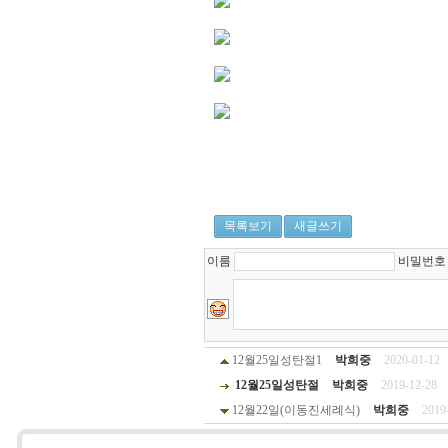
목록보기
새글쓰기
이름
비밀번
12월25일성탄절1
박희중
2020-01-12
12월25일성탄절
박희중
2019-12-28
12월22일(이동진세례식)
박희중
2019