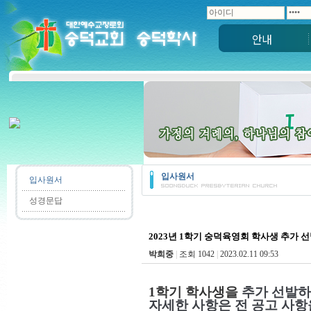
안내
입사원서
입사원서
성경문답
2023년 1학기 숭덕육영회 학사생 추가 
박희중
|
조회 1042
|
2023.02.11 09:53
1학기 학사생을
추가
선발하
자세한 사항은 전 공고 사항