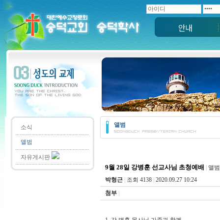
안내
앨범
소식
앨범
자유게시판
9월 28일 강병훈 선교사님 초청예배
|
앨범
박형근
|
조회 4138
|
2020.09.27 10:24
첨부
|