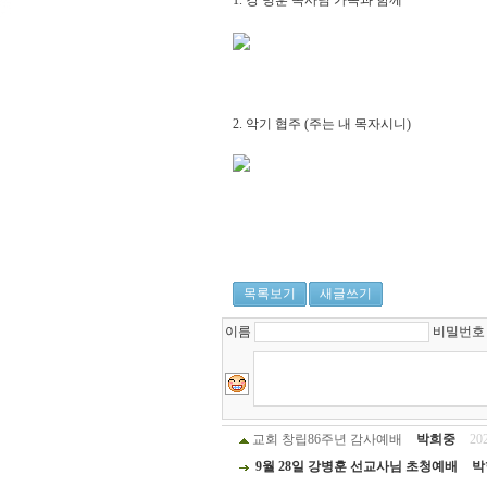
1. 강 병훈 목사님 가족과 함께
2. 악기 협주 (주는 내 목자시니)
목록보기
새글쓰기
이름
비밀번
교회 창립86주년 감사예배
박희중
20
9월 28일 강병훈 선교사님 초청예배
박