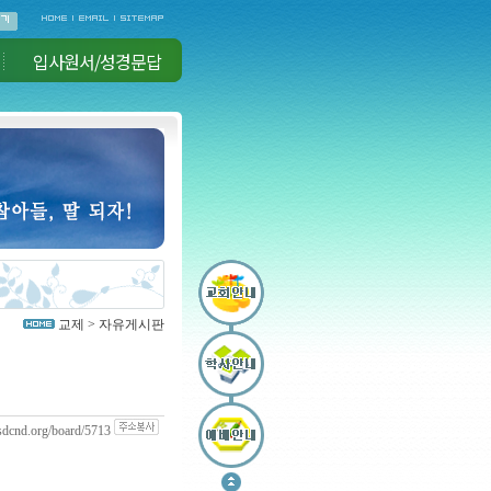
입사원서/성경문답
교제 > 자유게시판
sdcnd.org/board/5713