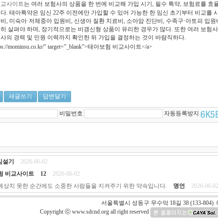
비교사이트
는 여러 보험사의 상품을 한 번에 비교해 가입 시기, 필수 특약, 보험료를 
다. 태아특약은 임신 22주 이전에만 가입할 수 있어 가능한 한 임신 초기부터 비교를 
비, 미숙아·저체중아 입원비, 신생아 질환 치료비, 소아암 진단비, 수족구·아토피 입원
히 살펴야 하며, 장기적으로는 비갱신형 상품이 유리한 경우가 많다. 또한 여러 보험사
사의 경력 및 민원 이력까지 확인한 뒤 가입을 결정하는 것이 바람직하다.
ttps://mominsu.co.kr/" target=”_blank”>태아보험 비교사이트</a>
새글쓰기
답변달기
비밀번호
자동등록방지
김설기
2026-06-02
험 비교사이트
12
2026-06-02
예상치 못한 순간에도 소중한 사람들을 지켜주기 위한 약속입니다.
명언
2026-06-0
서울특별시 성동구 무수막 18길 38 (133-804) 0
Copyright ⓒ www.sdcnd.org all right reserved