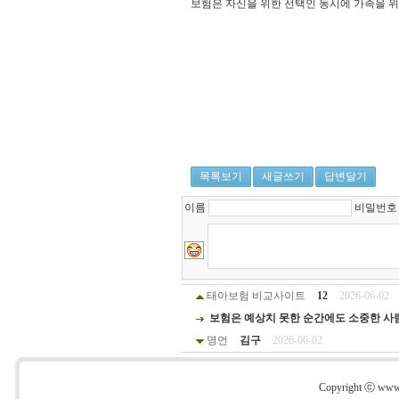
보험은 자신을 위한 선택인 동시에 가족을 위
보
험
닷
컴
-
보
험
닷
컴
보
목록보기
새글쓰기
답변달기
험
비
이름
비밀번
교
사
이
트
-
태아보험 비교사이트
12
2026-06-02
보
보험은 예상치 못한 순간에도 소중한 사
험
비
명언
김구
2026-06-02
교
사
이
Copyright ⓒ www.s
트