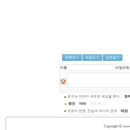
진
프
리
드
라
이
프
-
웅
진
프
목록보기
새글쓰기
답변달기
리
드
이름
비밀번
라
이
프
프
리
꿈꾸는 자만이 새로운 세상을 본다.
정
드
명언
아라
2026-06-12
라
이
트로이 전쟁, 전설과 역사의 경계
태양
프
장
Copyright ⓒ www.s
례