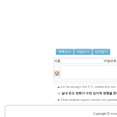
강
남
쩜
오
-
강
남
쩜
오
역
삼
목록보기
새글쓰기
답변달기
쩜
이름
비밀번
오
-
https://gangnamzero.clickn.co.kr/
논
현
쩜
Lee Jae-myung’s first U.S. summit tests new 
오
실내 온도 변화가 수면 깊이에 영향을 준
-
Ulsan residents express concern over potential
https://gangnamzero.clickn.co.kr/
압
구
Copyright ⓒ www.s
정