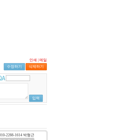
인쇄
|
메일
수정하기
삭제하기
입력
10-2288-1614 박형근