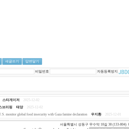
새글쓰기
답변달기
비밀번호
자동등록방지
스타게이저
2025-12-02
스브리핑
태양
2025-12-02
S. monitor global food insecurity with Gaza famine declaration
우지환
2025-12-01
서울특별시 성동구 무수막 18길 38 (133-804) 0