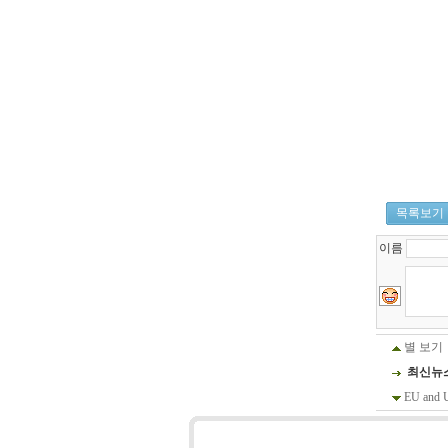
태
목록보기
아
보
이름
험
비
교
사
이
트
별 보기
-
태
최신뉴
아
EU and U.
보
험
비