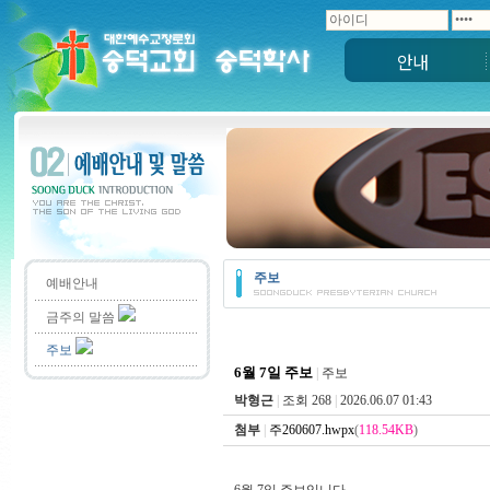
안내
주보
예배안내
금주의 말씀
주보
6월 7일 주보
|
주보
박형근
|
조회 268
|
2026.06.07 01:43
첨부
|
주260607.hwpx
(
118.54KB
)