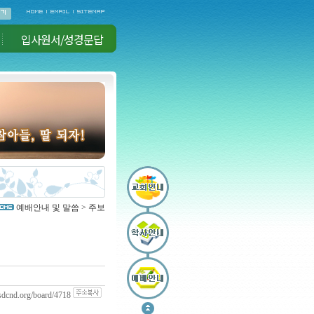
입사원서/성경문답
예배안내 및 말씀 > 주보
sdcnd.org/board/4718