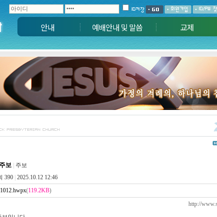
안내
예배안내 및 말씀
교제
 주보
|
주보
 390
|
2025.10.12 12:46
1012.hwpx
(
119.2KB
)
http://www.