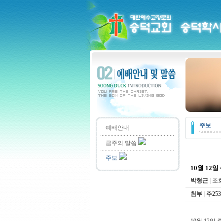
주보
예배안내
금주의 말씀
주보
10월 12일
박형근
|
조회
첨부
|
주253