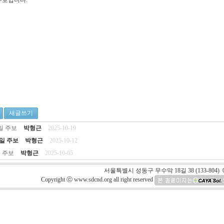
 주보입니다.
새글쓰기
9일 주보
박형근
2025-10-19
2일 주보
박형근
2025-10-12
일 주보
박형근
2025-10-05
서울특별시 성동구 무수막 18길 38 (133-804) 0
Copyright ⓒ www.sdcnd.org all right reserved